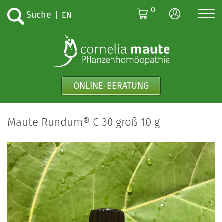
0
Suche
|
EN
ONLINE-BERATUNG
Maute Rundum® C 30 groß 10 g